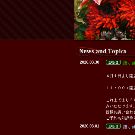
2026.03.30
姉ヶ
４月１日より開
１１：００＜開
これまでより３
みいただけます
皆様お誘い合わ
ご予約も好評承り
2026.03.01
姉ヶ